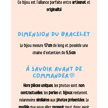
Ce bijou est l’alliance parfaite entre
artisanat
et
originalité
Dimension du bracelet
Le bijou mesure
17cm
de long et possède une
chaîne d’extention de
5,5cm
À savoir avant de
commander💬
Hors pièces uniques
, les photos sont
non
contractuelles
, les
perles
et
bijoux
resteront
néanmoins
similaires
aux
photos présentées
. Le
modèle
que vous allez
recevoir
peut donc avoir