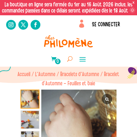
X
La boutique en ligne sera fermée du 1er au 16 Août 2026 inclus, les
commandes passées dans ce délais seront expédiées dès le 18 Août 🌞

SE CONNECTER
0
Accueil
/
L'Automne
/
Bracelets d'Automne
/ Bracelet
d’Automne – Feuilles et baie