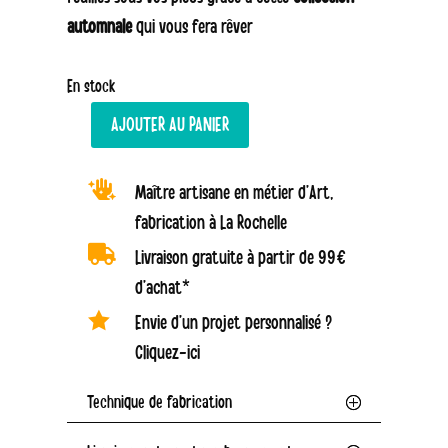
automnale
qui vous fera rêver
En stock
AJOUTER AU PANIER
quantité
de

Maître artisane en métier d’Art,
Bracelet
fabrication à La Rochelle
d'Automne

Livraison gratuite à partir de 99€
-
d’achat*
Feuilles

et
Envie d’un projet personnalisé ?
baie
Cliquez-ici
Technique de fabrication