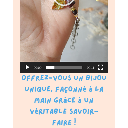
00:00
00:11
Offrez-vous un bijou
unique, façonné à la
main grâce à un
véritable savoir-
faire !