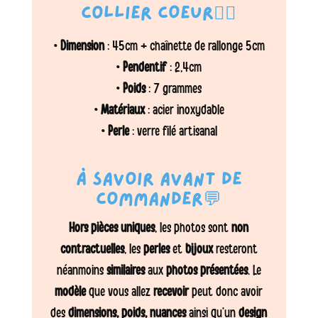
collier COEUR❤️‍🔥
•
Dimension
: 45cm + chaînette de rallonge 5cm
•
Pendentif
: 2,4cm
•
Poids
: 7 grammes
•
Matériaux
: acier inoxydable
•
Perle
: verre filé artisanal
À savoir avant de
commander💬
Hors pièces uniques
, les photos sont
non
contractuelles
, les
perles
et
bijoux
resteront
néanmoins
similaires
aux
photos présentées
. Le
modèle
que vous allez
recevoir
peut donc avoir
des
dimensions, poids, nuances
ainsi qu’un
design