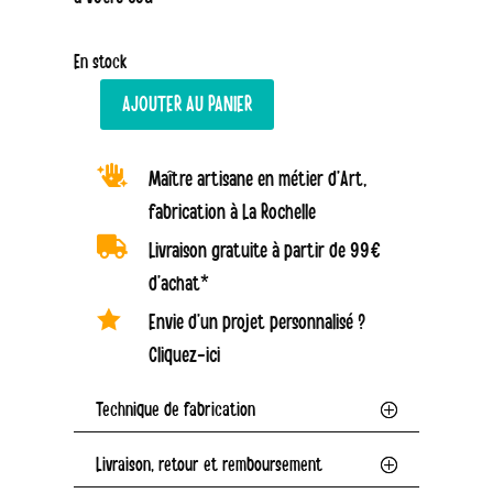
39,00 €.
19,50 €.
En stock
AJOUTER AU PANIER
quantité
de

Maître artisane en métier d’Art,
Collier
fabrication à La Rochelle
Coeur

Livraison gratuite à partir de 99€
-
d’achat*
Rouge

-
Envie d’un projet personnalisé ?
Perle
Cliquez-ici
en
Technique de fabrication
verre
filé
Livraison, retour et remboursement