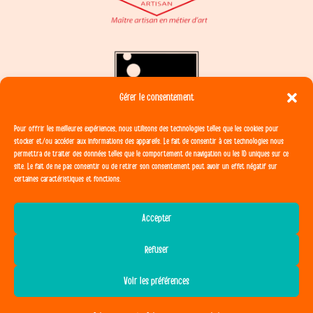
Gérer le consentement
Pour offrir les meilleures expériences, nous utilisons des technologies telles que les cookies pour
stocker et/ou accéder aux informations des appareils. Le fait de consentir à ces technologies nous
permettra de traiter des données telles que le comportement de navigation ou les ID uniques sur ce
site. Le fait de ne pas consentir ou de retirer son consentement peut avoir un effet négatif sur
certaines caractéristiques et fonctions.
Accepter
Site créé par
Morgane Marie
Refuser
Voir les préférences
CGV
Mentions légales
Politique de Confidentialité
Formulaire de rétractation