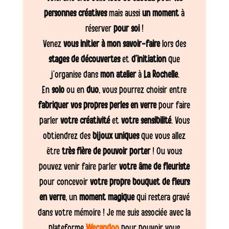
personnes créatives
mais aussi
un moment
à
réserver
pour soi
!
Venez
vous initier à mon savoir-faire
lors des
stages de découvertes
et
d’initiation
que
j’organise dans
mon atelier
à
La Rochelle
.
En
solo
ou en
duo
, vous pourrez choisir entre
fabriquer vos propres perles en verre
pour faire
parler
votre créativité
et
votre sensibilité
. Vous
obtiendrez des
bijoux uniques
que vous allez
être
très fière de pouvoir porter
! Ou vous
pouvez venir faire parler
votre âme de fleuriste
pour concevoir
votre propre bouquet de fleurs
en verre
, un
moment magique
qui restera gravé
dans votre mémoire ! Je me suis associée avec la
plateforme
Wecandoo
pour pouvoir vous