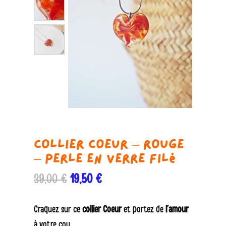
Collier Coeur – Rouge
– Perle en verre filé
Le
Le
39,00
€
19,50
€
prix
prix
initial
actuel
Craquez sur ce
collier Coeur
et portez de
l’amour
était :
est :
à votre cou