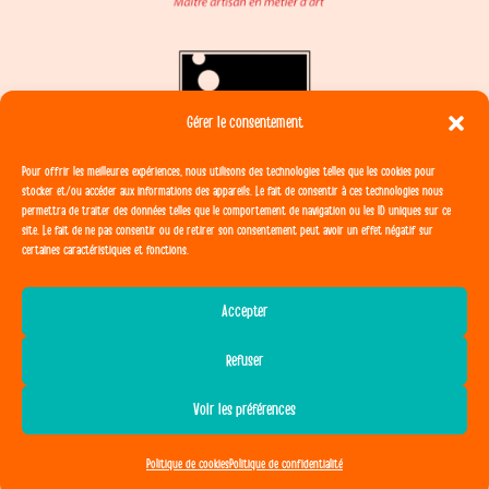
Gérer le consentement
Pour offrir les meilleures expériences, nous utilisons des technologies telles que les cookies pour
stocker et/ou accéder aux informations des appareils. Le fait de consentir à ces technologies nous
permettra de traiter des données telles que le comportement de navigation ou les ID uniques sur ce
site. Le fait de ne pas consentir ou de retirer son consentement peut avoir un effet négatif sur
certaines caractéristiques et fonctions.
Accepter
Site créé par
Morgane Marie
Refuser
Voir les préférences
CGV
Mentions légales
Politique de Confidentialité
Formulaire de rétractation
Politique de cookies
Politique de confidentialité