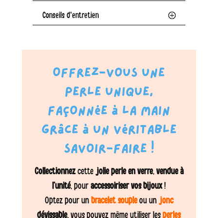
coccinelles
Conseils d'entretien
Offrez-vous une
perle unique,
façonnée à la main
grâce à un véritable
savoir-faire !
Collectionnez
cette
jolie perle en verre
,
vendue à
l’unité
, pour
accessoiriser vos bijoux
!
Optez pour un
bracelet souple
ou un
jonc
dévissable
, vous pouvez même utiliser les
perles