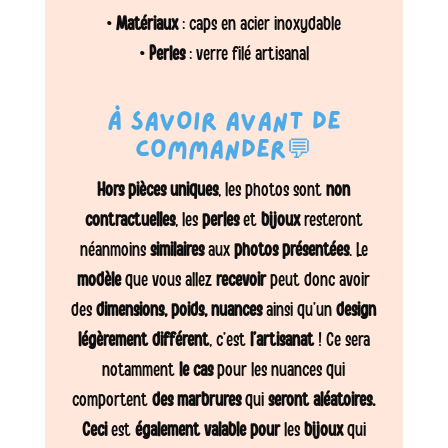
•
Matériaux
: caps en acier inoxydable
•
Perles
: verre filé artisanal
À savoir avant de
commander💬
Hors pièces uniques
, les photos sont
non
contractuelles
, les
perles
et
bijoux
resteront
néanmoins
similaires
aux
photos présentées
. Le
modèle
que vous allez
recevoir
peut donc avoir
des
dimensions, poids, nuances
ainsi qu’un
design
légèrement différent
, c’est
l’artisanat
! Ce sera
notamment
le cas
pour les nuances qui
comportent
des marbrures
qui
seront aléatoires.
Ceci
est
également valable pour
les
bijoux
qui