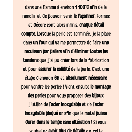
dans une flamme à environ
1 100°C
afin de le
ramollir et de pouvoir venir
le façonner
. Formes
et décors sont alors infinis,
chaque détail
compte
. Lorsque la perle est terminée, je la place
dans
un four
qui va me permettre de faire
une
recuisson par paliers
afin d’
éliminer toutes les
tensions
que j’ai pu créer lors de la fabrication
et pour
assurer la solidité
de la perle. C’est une
étape d’environ
6h
et
absolument nécessaire
pour vendre les perles ! Vient ensuite
le montage
des perles
pour vous proposer des
bijoux
,
j’utilise de l’
acier inoxydable
et de l’
acier
inoxydable plaqué or
afin que le métal
puisse
durer dans le temps sans altération
! Si vous
souhaitez
avoir plus de détails
sur cette