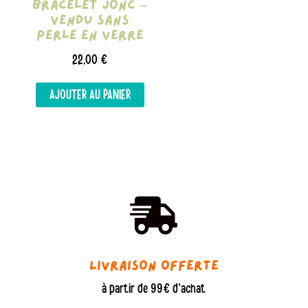
Bracelet Jonc –
produit
vendu sans
perle en verre
22,00
€
AJOUTER AU PANIER

Livraison offerte
à partir de 99€ d'achat