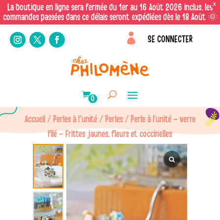
X
La boutique en ligne sera fermée du 1er au 16 Août 2026 inclus, les
commandes passées dans ce délais seront expédiées dès le 18 Août 🌞

SE CONNECTER
0
Accueil
/
Perles à l'unité
/
Perles
/ Perle à l’unité – verre
filé – Frittes jaunes, fleurs et coccinelles