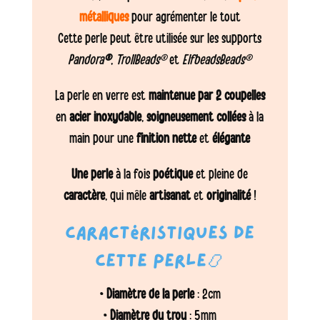
métalliques
pour agrémenter le tout
Cette perle peut être utilisée sur les supports
Pandora
®
,
TrollBeads®
et
ElfbeadsBeads®
La perle en verre est
maintenue par 2 coupelles
en
acier inoxydable
,
soigneusement collées
à la
main pour une
finition nette
et
élégante
Une perle
à la fois
poétique
et pleine de
caractère
, qui mêle
artisanat
et
originalité
!
Caractéristiques de
cette perle📿
•
Diamètre de la perle
: 2cm
•
Diamètre du trou
: 5mm