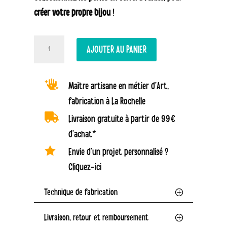
créer votre propre bijou
!
quantité
AJOUTER AU PANIER
de
Perle

Maître artisane en métier d’Art,
à
fabrication à La Rochelle
l'unité

-
Livraison gratuite à partir de 99€
verre
d’achat*
filé

Envie d’un projet personnalisé ?
-
Cliquez-ici
Frittes
Technique de fabrication
jaunes,
fleurs
Livraison, retour et remboursement
et