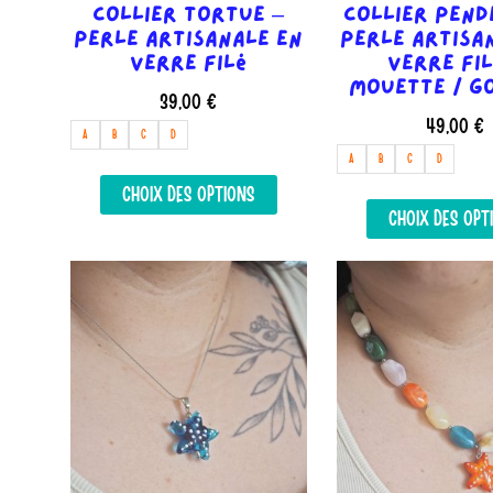
Collier Tortue –
Collier Pend
Perle artisanale en
Perle artisa
verre filé
verre fil
Mouette / G
39,00
€
49,00
€
A
B
C
D
A
B
C
D
Ce
CHOIX DES OPTIONS
produit
CHOIX DES OPT
a
plusieurs
variations.
Les
options
peuvent
être
choisies
sur
la