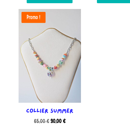
Promo !
Collier Summer
Le
Le
65,00
€
30,00
€
prix
prix