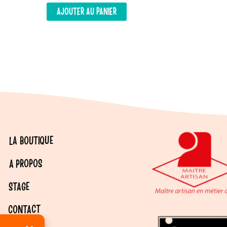
initial
actuel
AJOUTER AU PANIER
était :
est :
65,00 €.
30,00 €.
LA BOUTIQUE
A PROPOS
STAGE
CONTACT