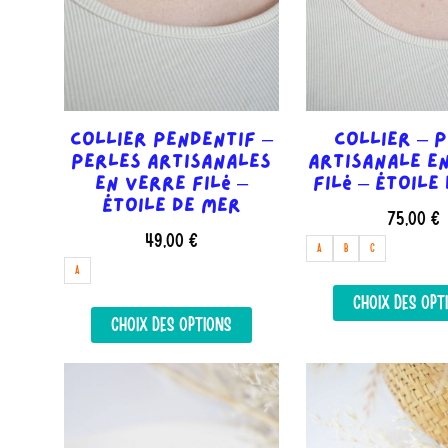
page
du
produit
Collier Pendentif –
Collier – 
Perles artisanales
artisanale e
en verre filé –
filé – Étoile
Étoile de mer
75,00
€
49,00
€
A
B
C
A
Ce
CHOIX DES OPT
CHOIX DES OPTIONS
produit
a
plusieurs
variations.
Les