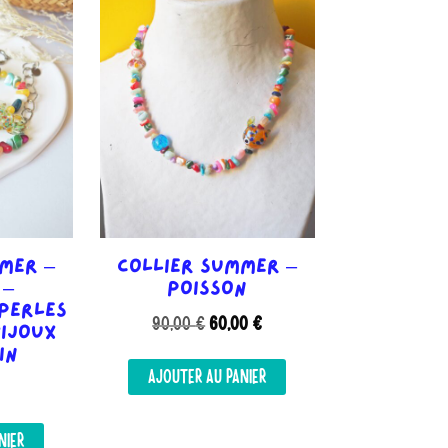
peuvent
être
choisies
sur
la
page
du
produit
mer –
Collier Summer –
 –
Poisson
Perles
Le
Le
90,00
€
60,00
€
Bijoux
prix
prix
in
initial
actuel
AJOUTER AU PANIER
était :
est :
90,00 €.
60,00 €.
NIER