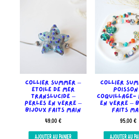
options
peuvent
être
choisies
sur
la
page
du
produit
Collier Summer –
Collier Sum
Etoile de mer
Poisson
translucide –
Coquillage- 
Perles en verre –
en verre – 
Bijoux faits main
faits ma
49,00
€
95,00
€
AJOUTER AU PANIER
AJOUTER AU PA