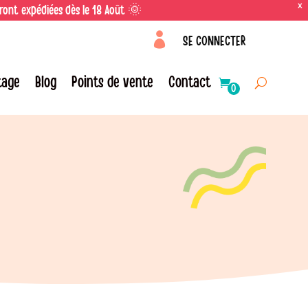
X
eront expédiées dès le 18 Août 🌞

SE CONNECTER
tage
Blog
Points de vente
Contact
0