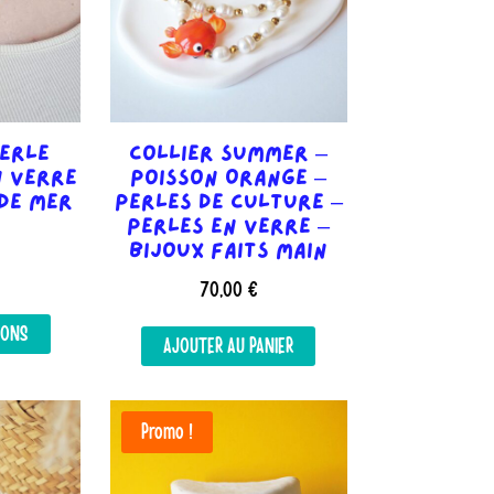
la
page
page
du
du
produit
produit
Perle
Collier Summer –
n verre
Poisson Orange –
 de mer
Perles de culture –
Perles en verre –
Bijoux faits main
70,00
€
Ce
IONS
produit
AJOUTER AU PANIER
a
plusieurs
variations.
Promo !
Les
options