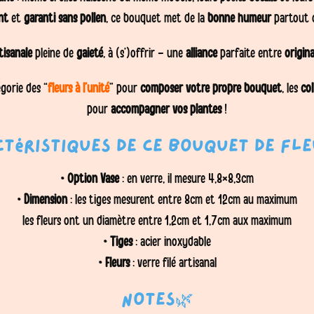
ant
et
garanti sans pollen
, ce bouquet met de la
bonne humeur
partout où
tisanale
pleine de
gaieté
, à (s’)offrir – une
alliance
parfaite entre
origina
gorie des “
fleurs à l’unité
” pour
composer votre propre bouquet
, les
co
pour
accompagner vos plantes
!
téristiques de ce bouquet de fle
•
Option Vase
: en verre, il mesure 4,8×8,3cm
•
Dimension
: les tiges mesurent entre 8cm et 12cm au maximum
les fleurs ont un diamètre entre 1,2cm et 1,7cm aux maximum
•
Tiges
: acier inoxydable
•
Fleurs
: verre filé artisanal
Notes🌿