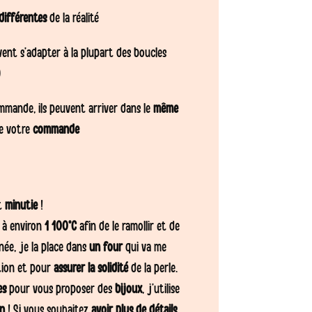
différentes
de la réalité
ent s’adapter à la plupart des boucles
)
mmande, ils peuvent arriver dans le
même
de votre
commande
t
minutie
!
e à environ
1 100°C
afin de le ramollir et de
inée, je la place dans
un four
qui va me
ation et pour
assurer la solidité
de la perle.
es
pour vous proposer des
bijoux
, j’utilise
on
! Si vous souhaitez
avoir plus de détails