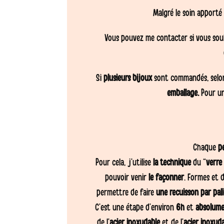
Malgré le soin apporté 
Vous pouvez me contacter si vous so
Si
plusieurs bijoux
sont commandés, selon 
emballage.
Pour u
Chaque
pe
Pour cela, j’utilise
la technique
du “
verre 
pouvoir venir
le façonner
. Formes et d
permettre de faire
une recuisson par pali
C’est une étape d’environ
6h
et
absolume
de l’
acier inoxydable
et de l’
acier inoxyd