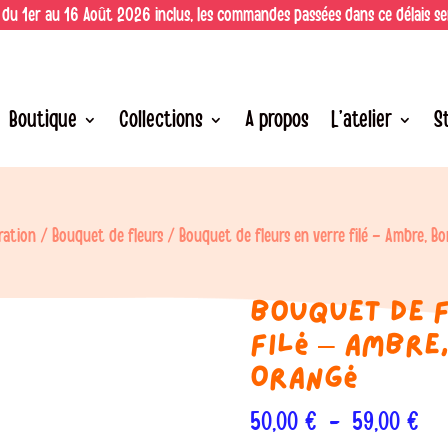
 du 1er au 16 Août 2026 inclus, les commandes passées dans ce délais s
Boutique
Collections
A propos
L’atelier
S
ration
/
Bouquet de fleurs
/ Bouquet de fleurs en verre filé – Ambre, B
Bouquet de 
filé – Ambre
Orangé
Pla
50,00
€
–
59,00
€