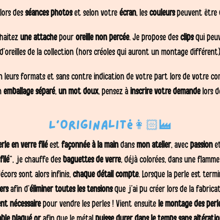
lors des
séances photos
et selon votre
écran
, les
couleurs
peuvent être
uhaitez
une attache
pour
oreille non percée
. Je propose des
clips
qui peuv
d’oreilles de la collection (hors créoles qui auront un montage différent
leurs formats et sans contre indication de votre part lors de votre co
n
emballage séparé
,
un mot doux
, pensez à
inscrire votre demande
lors 
L’originalité👩🏻‍🏭
rle en verre filé
est
façonnée à la main
dans
mon atelier
, avec
passion
e
filé
“, je chauffe des
baguettes de verre
, déjà colorées, dans une flamm
écors sont alors infinis,
chaque détail compte
. Lorsque la perle est term
ers
afin d’
éliminer toutes les tensions
que j’ai pu créer lors de la fabric
nt nécessaire
pour vendre les perles ! Vient ensuite
le montage des perl
able plaqué or
afin que le métal
puisse durer dans le temps sans altérati