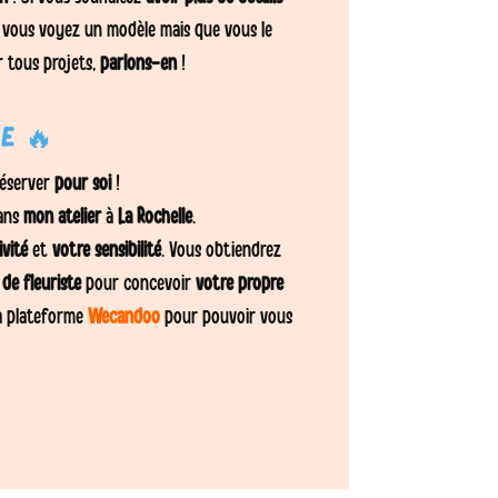
si vous voyez un modèle mais que vous le
r tous projets,
parlons-en
!
e 🔥
éserver
pour soi
!
ans
mon atelier
à
La Rochelle
.
vité
et
votre sensibilité
. Vous obtiendrez
de fleuriste
pour concevoir
votre propre
la plateforme
Wecandoo
pour pouvoir vous