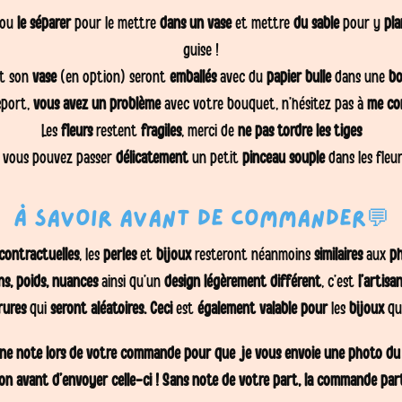
ou
le séparer
pour le mettre
dans un vase
et mettre
du sable
pour y
pla
guise !
t son
vase
(en option) seront
emballés
avec du
papier bulle
dans une
bo
sport,
vous avez un problème
avec votre bouquet, n’hésitez pas à
me co
Les
fleurs
restent
fragiles
, merci de
ne pas tordre les tiges
, vous pouvez passer
délicatement
un petit
pinceau
souple
dans les fleu
À savoir avant de commander💬
contractuelles
, les
perles
et
bijoux
resteront néanmoins
similaires
aux
ph
ns, poids, nuances
ainsi qu’un
design légèrement différent
, c’est
l’artisa
rures
qui
seront aléatoires. Ceci
est
également valable pour
les
bijoux
qu
 une note lors de votre commande pour que je vous envoie une photo du
on avant d’envoyer celle-ci ! Sans note de votre part, la commande parti