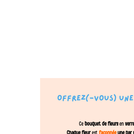
Offrez(-vous) une 
Ce
bouquet de fleurs
en
verr
Chaque fleur
est
façonnée
une par 