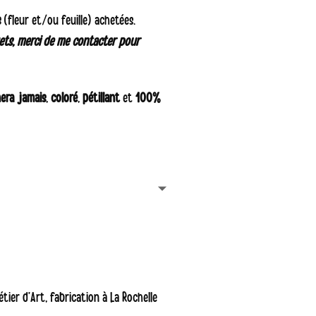
s
(fleur et/ou feuille) achetées.
 :
ets, merci de me contacter pour
00 €
00 €
era jamais
,
coloré
,
pétillant
et
100%
tier d’Art, fabrication à La Rochelle