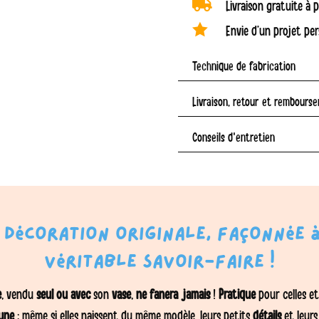

Livraison gratuite à
de

Envie d’un projet per
fleurs
en
Technique de fabrication
verre
filé
Livraison, retour et rembours
-
Conseils d'entretien
Ambre,
Bordeaux,
Orangé
décoration originale, façonnée à
véritable savoir-faire !
e
, vendu
seul
ou avec
son
vase
,
ne fanera jamais
!
Pratique
pour celles e
une
: même si elles naissent du même modèle, leurs petits
détails
et leur