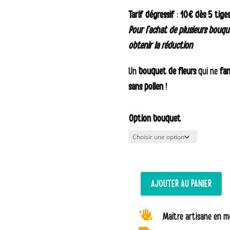
de
Tarif dégressif
:
10€ dès 5 tige
prix
Pour l’achat de plusieurs bouqu
50,
obtenir la réduction
à
59,
Un
bouquet de fleurs
qui ne
fan
sans pollen
!
Option bouquet
AJOUTER AU PANIER
quantité
de

Maître artisane en mé
Bouquet