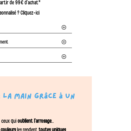
 partir de 99€ d’achat*
sonnalisé ? Cliquez-ici
ement
 la main grâce à un
t ceux qui
oublient l’arrosage
…
s
couleurs
les rendent
toutes uniques