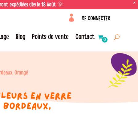
X
eront expédiées dès le 18 Août 🌞

SE CONNECTER
tage
Blog
Points de vente
Contact
0
ordeaux, Orangé
fleurs en verre
, Bordeaux,
ge