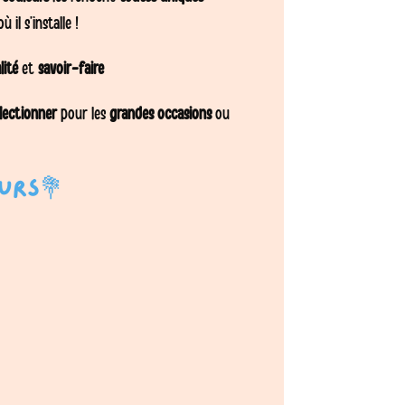
 il s’installe !
lité
et
savoir-faire
llectionner
pour les
grandes occasions
ou
urs💐