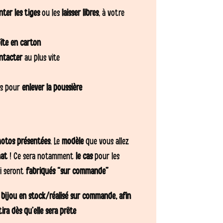
nter les tiges
ou les
laisser libres
, à votre
îte en carton
ntacter
au plus vite
rs pour
enlever la poussière
otos présentées
. Le
modèle
que vous allez
nat
! Ce sera notamment
le cas
pour les
i seront
fabriqués “sur commande”
 bijou en stock/réalisé sur commande, afin
ra dès qu’elle sera prête